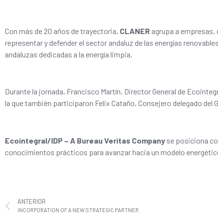
Con más de 20 años de trayectoria,
CLANER
agrupa a empresas, o
representar y defender el sector andaluz de las energías renovables
andaluzas dedicadas a la energía limpia.
Durante la jornada, Francisco Martín, Director General de Ecoint
la que también participaron Felix Cataño, Consejero delegado del 
Ecointegral/IDP – A Bureau Veritas Company
se posiciona com
conocimientos prácticos para avanzar hacia un modelo energético
ANTERIOR
INCORPORATION OF A NEW STRATEGIC PARTNER