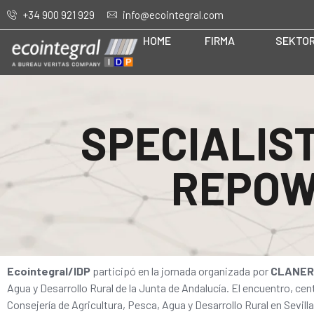
+34 900 921 929
info@ecointegral.com
HOME
FIRMA
SEKTO
SPECIALIST
REPOW
Ecointegral/IDP
participó en la jornada organizada por
CLANER 
Agua y Desarrollo Rural de la Junta de Andalucía. El encuentro, cen
Consejería de Agricultura, Pesca, Agua y Desarrollo Rural en Sevilla