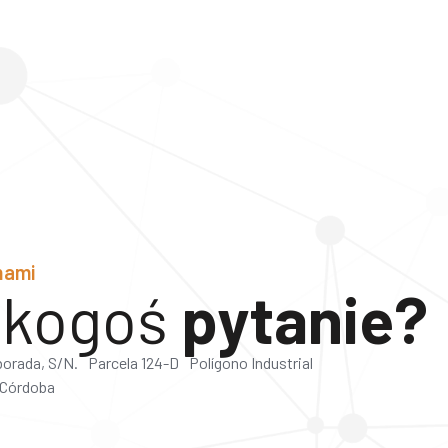
nami​
 kogoś
pytanie?
lborada, S/N. Parcela 124-D Polígono Industrial
 Córdoba