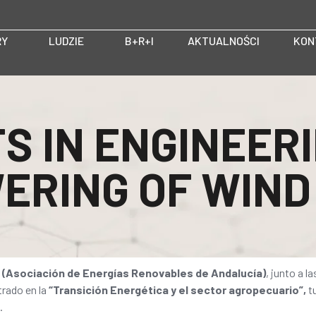
RY
LUDZIE
B+R+I
AKTUALNOŚCI
KON
S IN ENGINEER
ERING OF WIND
(Asociación de Energías Renovables de Andalucía)
, junto a l
trado en la
“Transición Energética y el sector agropecuario”,
tu
.