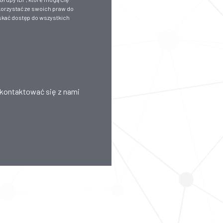
skorzystać ze swoich praw do
skać dostęp do wszystkich
skontaktować się z nami