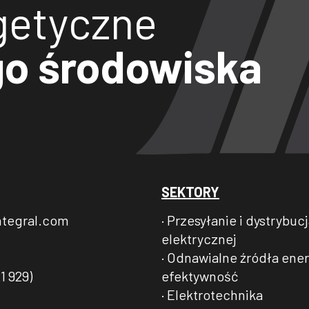
getyczne
go środowiska
SEKTORY
ntegral.com
· Przesyłanie i dystrybuc
elektrycznej
· Odnawialne źródła energ
efektywność
1 929)
· Elektrotechnika