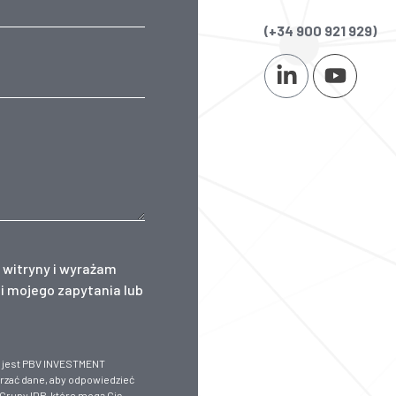
(+34 900 921 929)
 witryny i wyrażam
i mojego zapytania lub
h jest PBV INVESTMENT
rzać dane, aby odpowiedzieć
 Grupy IDP, które mogą Cię