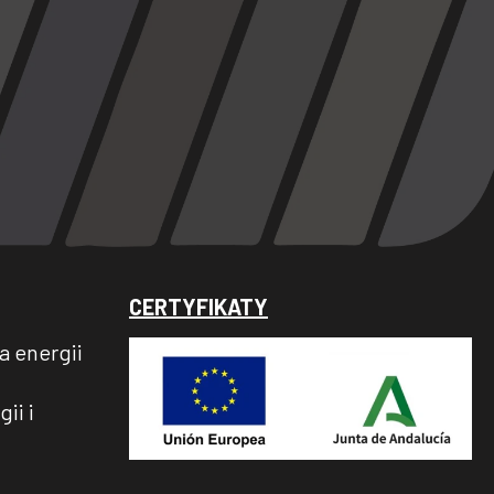
CERTYFIKATY
ja energii
ii i