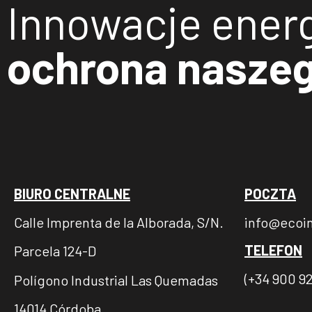
Innowacje ener
ochrona nasze
BIURO CENTRALNE
POCZTA
Calle Imprenta de la Alborada, S/N.
info@ecoi
TELEFON
Parcela 124-D
(+34 900 92
Polígono Industrial Las Quemadas
14014 Córdoba