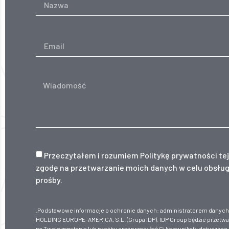
Przeczytałem i rozumiem
Politykę prywatności
tej
zgodę na przetwarzanie moich danych w celu obsług
prośby.
„Podstawowe informacje o ochronie danych: administratorem danyc
HOLDING EUROPE-AMERICA, S.L. (Grupa IDP). IDP Group będzie przetwa
na Twoje zapytania lub prośby oraz przesyłać Ci komunikaty dotyczące