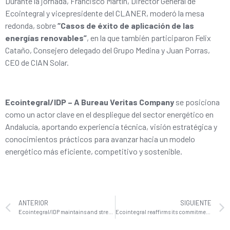
Durante la jornada, Francisco Martín, Director General de
Ecointegral y vicepresidente del CLANER, moderó la mesa
redonda, sobre
“Casos de éxito de aplicación de las
energías renovables”
, en la que también participaron Felix
Cataño, Consejero delegado del Grupo Medina y Juan Porras,
CEO de CIAN Solar.
Ecointegral/IDP – A Bureau Veritas Company
se posiciona
como un actor clave en el despliegue del sector energético en
Andalucía, aportando experiencia técnica, visión estratégica y
conocimientos prácticos para avanzar hacia un modelo
energético más eficiente, competitivo y sostenible.
ANTERIOR
SIGUIENTE
Ecointegral/IDP maintains and strengthens its commitment to decarbonization in electricity generation by acting as property engineering in the construction of large renewable projects
Ecointegral reaffirms its commitment to diversity and inclusion in the workplace by signing the Diversity Charter