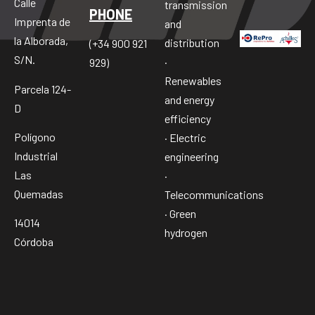
Calle
transmission
PHONE
Imprenta de
and
la Alborada,
distribution
(+34 900 921
S/N.
·
929)
Renewables
Parcela 124-
and energy
D
efficiency
Polígono
· Electric
Industrial
engineering
Las
·
Quemadas
Telecommunications
· Green
14014
hydrogen
Córdoba