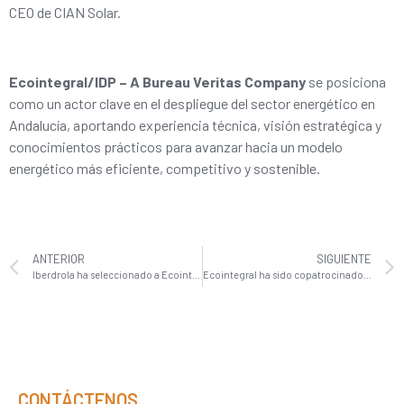
CEO de CIAN Solar.
Ecointegral/IDP – A Bureau Veritas Company
se posiciona
como un actor clave en el despliegue del sector energético en
Andalucía, aportando experiencia técnica, visión estratégica y
conocimientos prácticos para avanzar hacia un modelo
energético más eficiente, competitivo y sostenible.
ANTERIOR
SIGUIENTE
Iberdrola ha seleccionado a Ecointegral/IDP como una de sus ingenierías principales para el desarrollo de su red de puntos de recarga para vehículos eléctricos en España
Ecointegral ha sido copatrocinador principal de las Jornadas Claner 2022
CONTÁCTENOS