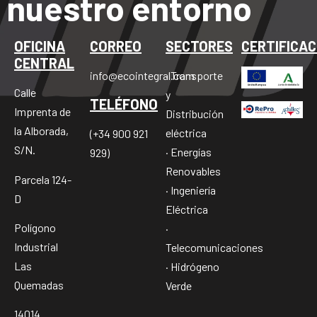
nuestro entorno
OFICINA
CORREO
SECTORES
CERTIFICAC
CENTRAL
info@ecointegral.com
· Transporte
Calle
y
TELÉFONO
Imprenta de
Distribución
la Alborada,
eléctrica
(+34 900 921
S/N.
· Energías
929)
Renovables
Parcela 124-
· Ingeniería
D
Eléctrica
Polígono
·
Industrial
Telecomunicaciones
Las
· Hidrógeno
Quemadas
Verde
14014