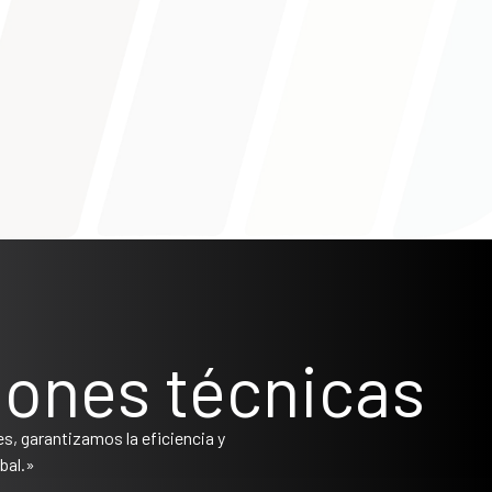
iones técnicas
s, garantizamos la eficiencia y
bal.»