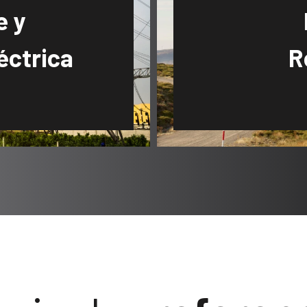
e y
éctrica
R