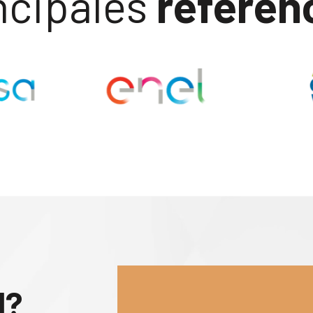
ncipales
referen
l?