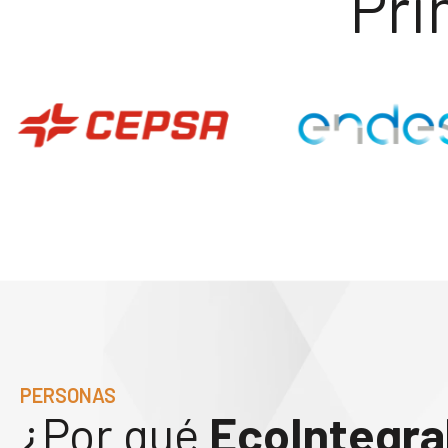
Pri
PERSONAS
¿Por qué
EcoIntegra