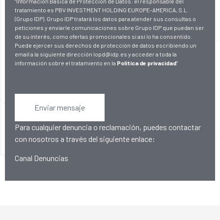
“Información Básica de Protección de Datos: el responsable del
tratamiento es PBV INVESTMENT HOLDING EUROPE-AMERICA, S.L.
(Grupo IDP). Grupo IDP tratará los datos para atender sus consultas o
peticiones y enviarle comunicaciones sobre Grupo IDP que puedan ser
de su interés, como ofertas promocionales si así lo ha consentido.
Puede ejercer sus derechos de protección de datos escribiendo un
email a la siguiente dirección lopd@idp.es y acceder a toda la
información sobre el tratamiento en la
Política de privacidad
"
Enviar mensaje
Para cualquier denuncia o reclamación, puedes contactar
con nosotros a través del siguiente enlace:
Canal Denuncias