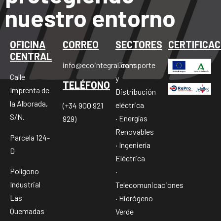
nuestro entorno
OFICINA
CORREO
SECTORES
CERTIFICAC
CENTRAL
info@ecointegral.com
· Transporte
Calle
y
TELÉFONO
Imprenta de
Distribución
la Alborada,
eléctrica
(+34 900 921
S/N.
· Energías
929)
Renovables
Parcela 124-
· Ingeniería
D
Eléctrica
Polígono
·
Industrial
Telecomunicaciones
Las
· Hidrógeno
Quemadas
Verde