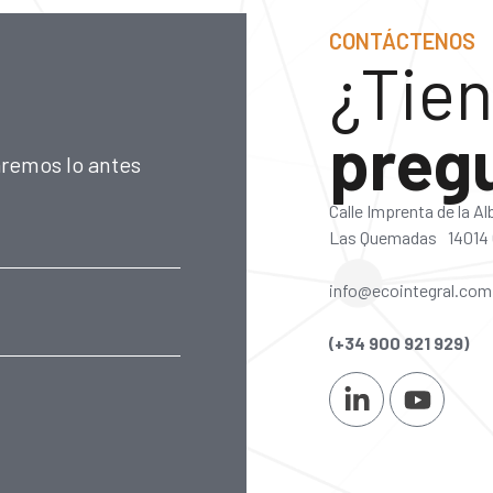
CONTÁCTENOS
¿Tien
preg
aremos lo antes
Calle Imprenta de la A
Las Quemadas 14014
info@ecointegral.com
(+34 900 921 929)