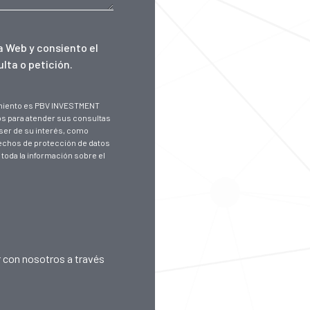
ta Web
y consiento el
lta o petición.
tamiento es PBV INVESTMENT
os para atender sus consultas
ser de su interés, como
rechos de protección de datos
 toda la información sobre el
 con nosotros a través