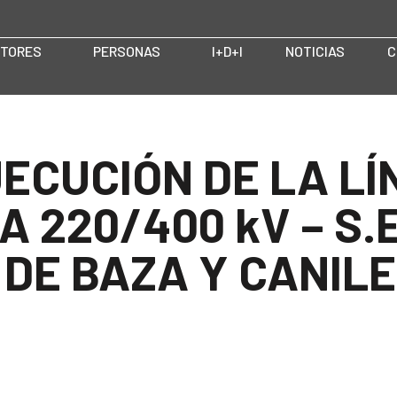
TORES
PERSONAS
I+D+I
NOTICIAS
C
ECUCIÓN DE LA LÍ
ZA 220/400 kV – S.E
. DE BAZA Y CANI