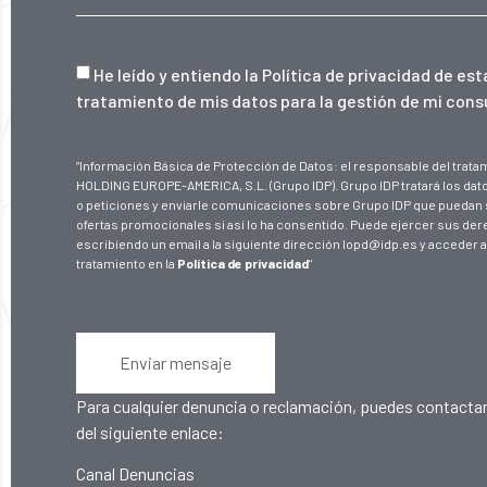
He leído y entiendo la
Política de privacidad de es
tratamiento de mis datos para la gestión de mi consu
“Información Básica de Protección de Datos: el responsable del tra
HOLDING EUROPE-AMERICA, S.L. (Grupo IDP). Grupo IDP tratará los dat
o peticiones y enviarle comunicaciones sobre Grupo IDP que puedan 
ofertas promocionales si así lo ha consentido. Puede ejercer sus de
escribiendo un email a la siguiente dirección lopd@idp.es y acceder a
tratamiento en la
Política de privacidad
"
Enviar mensaje
Para cualquier denuncia o reclamación, puedes contactar
del siguiente enlace:
Canal Denuncias