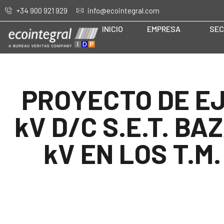
+34 900 921 929
info@ecointegral.com
INICIO
EMPRESA
SEC
PROYECTO DE EJ
kV D/C S.E.T. BA
kV EN LOS T.M