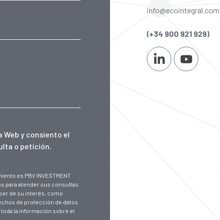
info@ecointegral.com
(+34 900 921 929)
ta Web
y consiento el
lta o petición.
tamiento es PBV INVESTMENT
os para atender sus consultas
ser de su interés, como
rechos de protección de datos
 toda la información sobre el