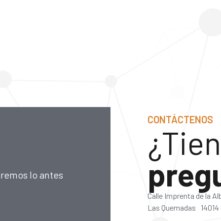
CONTÁCTENOS
¿Tien
preg
aremos lo antes
Calle Imprenta de la A
Las Quemadas 14014