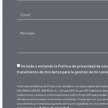
He leído y entiendo la
Política de privacidad de es
tratamiento de mis datos para la gestión de mi consu
“Información Básica de Protección de Datos: el responsable del tra
HOLDING EUROPE-AMERICA, S.L. (Grupo IDP). Grupo IDP tratará los dat
o peticiones y enviarle comunicaciones sobre Grupo IDP que puedan 
ofertas promocionales si así lo ha consentido. Puede ejercer sus de
escribiendo un email a la siguiente dirección lopd@idp.es y acceder a
tratamiento en la
Política de privacidad
"