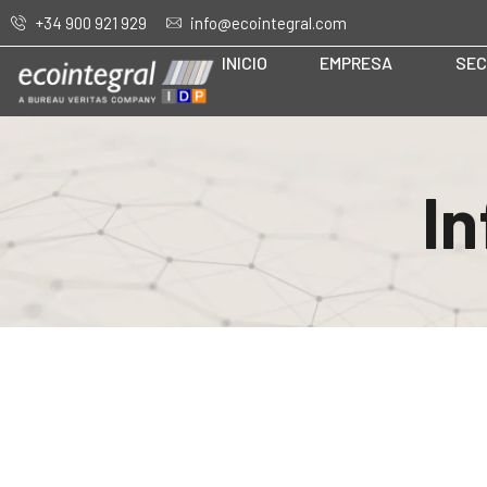
+34 900 921 929
info@ecointegral.com
INICIO
EMPRESA
SEC
In