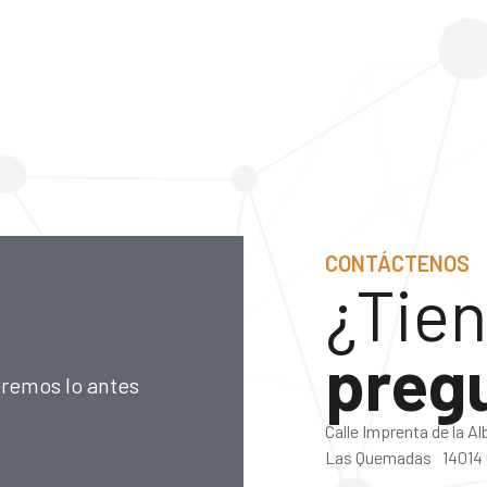
CONTÁCTENOS
¿Tien
preg
aremos lo antes
Calle Imprenta de la A
Las Quemadas 14014