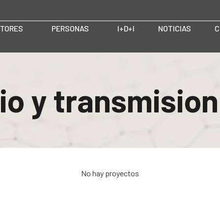
TORES
PERSONAS
I+D+I
NOTICIAS
C
io y transmision
No hay proyectos