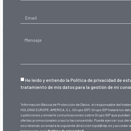
He leído y entiendo la
Política de privacidad de es
tratamiento de mis datos para la gestión de mi consu
“Información Básica de Protección de Datos: el responsable del tra
HOLDING EUROPE-AMERICA, S.L. (Grupo IDP). Grupo IDP tratará los dat
o peticiones y enviarle comunicaciones sobre Grupo IDP que puedan 
ofertas promocionales si así lo ha consentido. Puede ejercer sus de
escribiendo un email a la siguiente dirección lopd@idp.es y acceder a
tratamiento en la
Política de privacidad
"