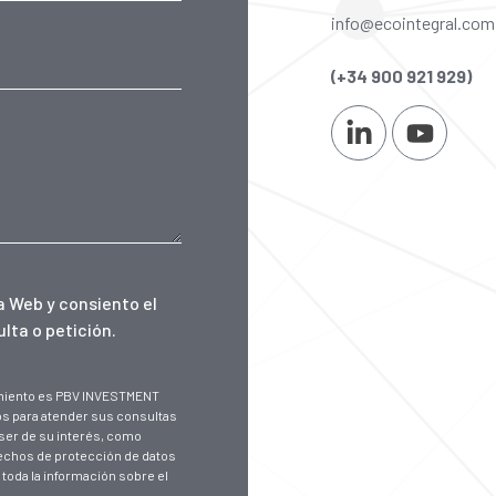
info@ecointegral.com
(+34 900 921 929)
ta Web
y consiento el
lta o petición.
tamiento es PBV INVESTMENT
os para atender sus consultas
ser de su interés, como
rechos de protección de datos
 toda la información sobre el