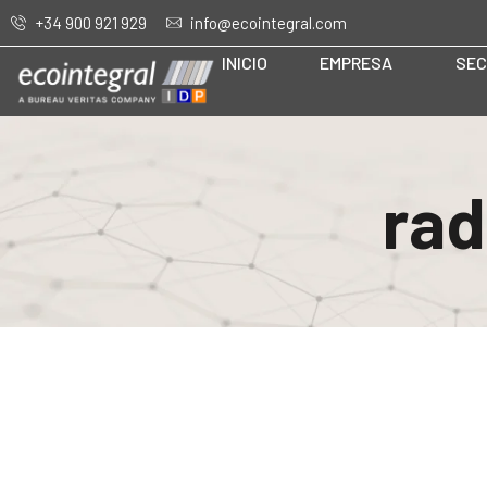
+34 900 921 929
info@ecointegral.com
INICIO
EMPRESA
SEC
rad