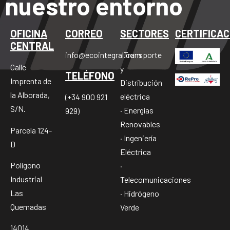
nuestro entorno
OFICINA
CORREO
SECTORES
CERTIFICAC
CENTRAL
info@ecointegral.com
· Transporte
Calle
y
TELÉFONO
Imprenta de
Distribución
la Alborada,
eléctrica
(+34 900 921
S/N.
· Energías
929)
Renovables
Parcela 124-
· Ingeniería
D
Eléctrica
Polígono
·
Industrial
Telecomunicaciones
Las
· Hidrógeno
Quemadas
Verde
14014