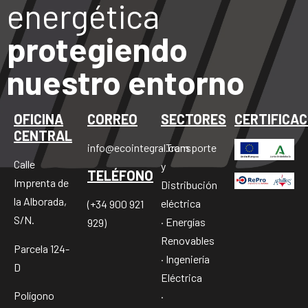
energética
protegiendo
nuestro entorno
OFICINA
CORREO
SECTORES
CERTIFICAC
CENTRAL
info@ecointegral.com
· Transporte
Calle
y
TELÉFONO
Imprenta de
Distribución
la Alborada,
eléctrica
(+34 900 921
S/N.
· Energías
929)
Renovables
Parcela 124-
· Ingeniería
D
Eléctrica
Polígono
·